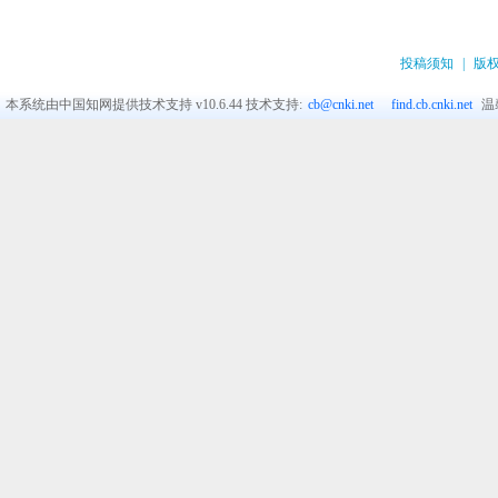
投稿须知
|
版
本系统由中国知网提供技术支持
v10.6.44
技术支持:
cb@cnki.net
find.cb.cnki.net
温