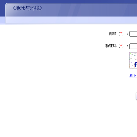
《地球与环境》
邮箱（
*
）：
验证码（
*
）：
看不